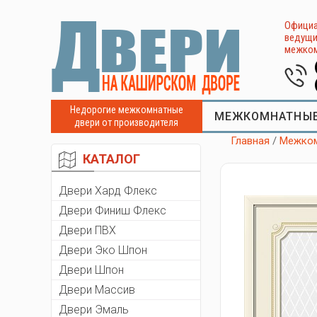
Официа
ведущи
межком
Недорогие межкомнатные
МЕЖКОМНАТНЫЕ
двери от производителя
Главная
/
Межком
КАТАЛОГ
Двери Хард Флекс
Двери Финиш Флекс
Двери ПВХ
Двери Эко Шпон
Двери Шпон
Двери Массив
Двери Эмаль