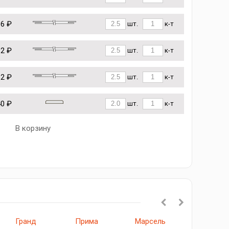
96 ₽
шт.
к-т
12 ₽
шт.
к-т
62 ₽
шт.
к-т
40 ₽
шт.
к-т
В корзину
Гранд
Прима
Марсель
Прима