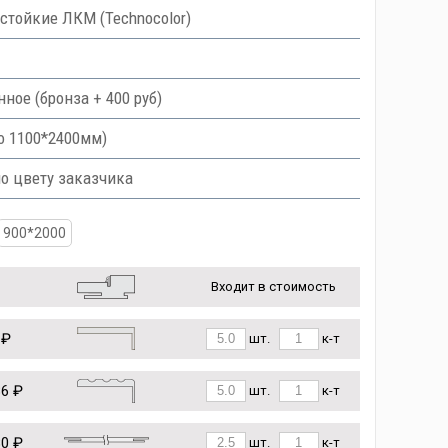
тойкие ЛКМ (Technocolor)
ое (бронза + 400 руб)
о 1100*2400мм)
по цвету заказчика
900*2000
Входит в стоимость
 ₽
шт.
к-т
86 ₽
шт.
к-т
80 ₽
шт.
к-т