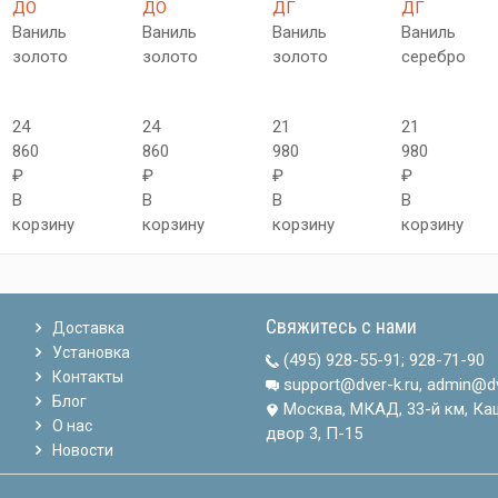
ДО
ДО
ДГ
ДГ
Ваниль
Ваниль
Ваниль
Ваниль
золото
золото
золото
серебро
24
24
21
21
860
860
980
980
₽
₽
₽
₽
В
В
В
В
корзину
корзину
корзину
корзину
Свяжитесь с нами
Доставка
Установка
(495) 928-55-91
;
928-71-90
Контакты
support@dver-k.ru, admin@dv
Блог
Москва, МКАД, 33-й км, Ка
О нас
двор 3, П-15
Новости