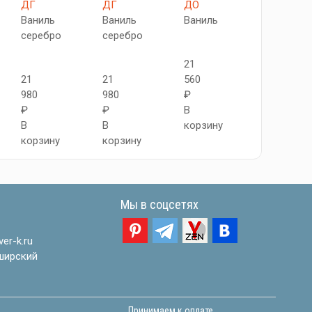
ДГ
ДГ
ДО
ДО
Ваниль
Ваниль
Ваниль
Ваниль
серебро
серебро
серебро
21
21
21
560
24
980
980
₽
860
₽
₽
В
₽
В
В
корзину
В
корзину
корзину
корзину
Мы в соцсетях
er-k.ru
ширский
Принимаем к оплате