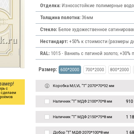
Отделка:
Износостойкие полимерные водос
Толщина полотна:
36мм
Стекло:
Белое художественное сатинированн
Нестандарт:
+50% к стоимости (размеры д
RAL:
1015 - Ваниль с патиной золото; +30% 
Размер:
600*2000
700*2000
800*2000
о
замер!
Коробка М/LVL "Т" 2070*70*32 мм
ерь с
ы сделаем
проёмов
910
Наличник "Т" МДФ 2100*70*8 мм
1 1
Наличник "Т" МДФ 2150*75*8 мм
1 6
Добор "Т" МДФ 2070*100*8 мм