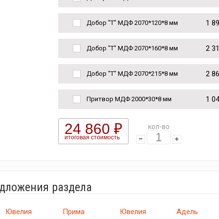
1 8
Добор "Т" МДФ 2070*120*8 мм
2 3
Добор "Т" МДФ 2070*160*8 мм
2 8
Добор "Т" МДФ 2070*215*8 мм
1 0
Притвор МДФ 2000*30*8 мм
24 860 ₽
кол-во
итоговая стоимость
едложения раздела
Ювелия
Прима
Ювелия
Адель