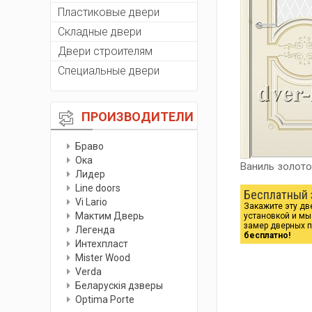
Пластиковые двери
Складные двери
Двери строителям
Специальные двери
ПРОИЗВОДИТЕЛИ
Браво
Ока
Ваниль золот
Лидер
Line doors
Бесплатный 
Vi Lario
Закажите эту дв
Мактим Дверь
установкой и м
замер дверных 
Легенда
бесплатно!
Интехпласт
Мister Wood
Verda
Беларускiя дзверы
Optima Porte