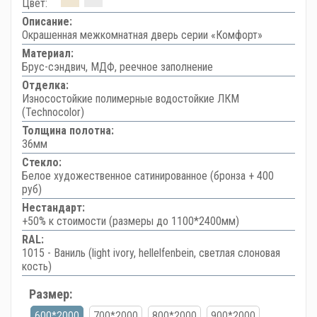
Цвет:
Описание:
Окрашенная межкомнатная дверь серии «Комфорт»
Материал:
Брус-сэндвич, МДФ, реечное заполнение
Отделка:
Износостойкие полимерные водостойкие ЛКМ
(Technocolor)
Толщина полотна:
36мм
Стекло:
Белое художественное сатинированное (бронза + 400
руб)
Нестандарт:
+50% к стоимости (размеры до 1100*2400мм)
RAL:
1015 - Ваниль (light ivory, hellelfenbein, светлая слоновая
кость)
Размер:
600*2000
700*2000
800*2000
900*2000