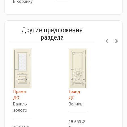
В корзину
Другие предложения
раздела
Прима
Гранд
П
ДО
ДГ
Д
Ваниль
Ваниль
В
золото
18 680 ₽
1