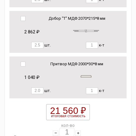
Добор "Т" МДФ 2070*215*8 мм
2 862 ₽
шт.
к-т
Притвор МДФ 2000*30*8 мм
1 040 ₽
шт.
к-т
21 560 ₽
итоговая стоимость
кол-во