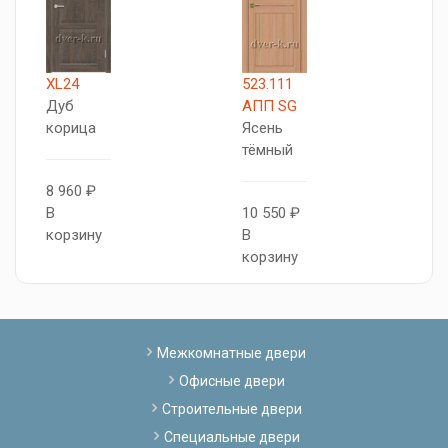
XL24
523.111
T
Дуб
АПП SG
И
корица
Ясень
о
тёмный
8 960 ₽
1
В
10 550 ₽
В
корзину
В
к
корзину
Межкомнатные двери
Офисные двери
Строительные двери
Специальные двери