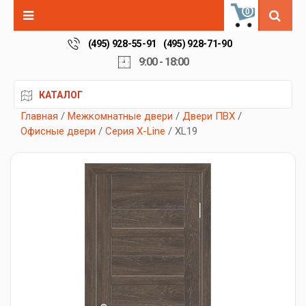
0
(495) 928-55-91
(495) 928-71-90
9:00 - 18:00
КАТАЛОГ
Главная
/
Межкомнатные двери
/
Двери ПВХ
/
Офисные двери
/
Серия X-Line
/ XL19