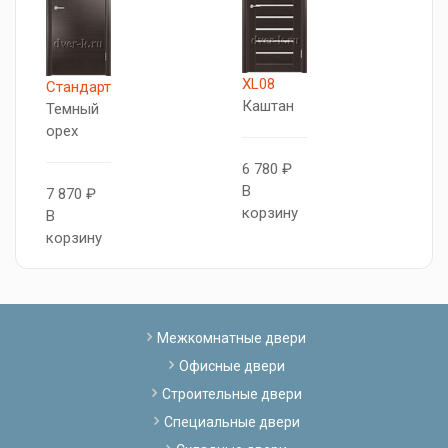
XL08
X
Стандарт
Каштан
К
Темный
орех
6 780 ₽
7
В
В
7 870 ₽
корзину
к
В
корзину
Межкомнатные двери
Офисные двери
Строительные двери
Специальные двери