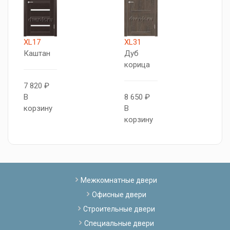
XL17
XL31
X
Каштан
Дуб
Д
корица
г
7 820 ₽
В
8 650 ₽
8
корзину
В
В
корзину
к
Межкомнатные двери
Офисные двери
Строительные двери
Специальные двери