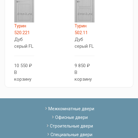
Турин
Турин
С
520.221
502.11
Т
Дуб
Дуб
б
серый FL
серый FL
9
10 550 ₽
9 850 ₽
В
В
В
к
корзину
корзину
Межкомнатные двери
Офисные двери
Строительные двери
Специальные двери