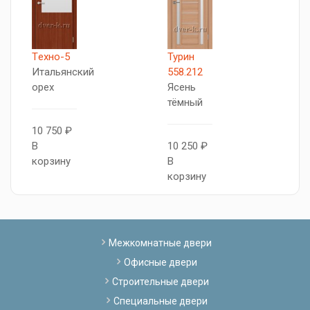
Tехно-5
Турин
X
Итальянский
558.212
Д
орех
Ясень
г
тёмный
10 750 ₽
9
В
10 250 ₽
В
корзину
В
к
корзину
Межкомнатные двери
Офисные двери
Строительные двери
Специальные двери