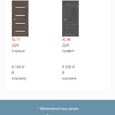
XL17
XL48
М
Дуб
Дуб
Д
корица
графит
В
8 100 ₽
9 250 ₽
1
В
В
В
корзину
корзину
к
Межкомнатные двери