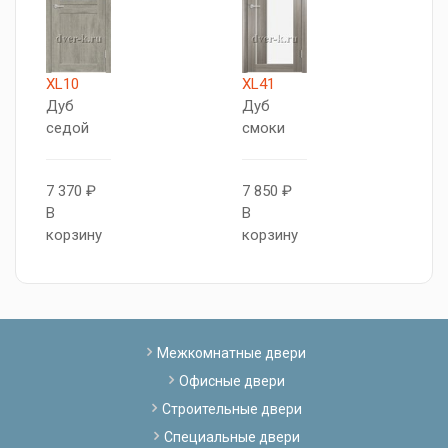
XL10
XL41
X
Дуб
Дуб
Б
седой
смоки
6
7 370 ₽
7 850 ₽
В
В
В
к
корзину
корзину
Межкомнатные двери
Офисные двери
Строительные двери
Специальные двери