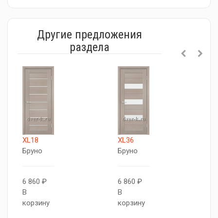
Другие предложения
раздела
XL18
XL36
Б
Бруно
Бруно
G
W
6 860 ₽
6 860 ₽
В
В
7
корзину
корзину
В
к