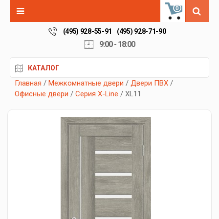
0
(495) 928-55-91
(495) 928-71-90
9:00 - 18:00
КАТАЛОГ
Главная
/
Межкомнатные двери
/
Двери ПВХ
/
Офисные двери
/
Серия X-Line
/ XL11