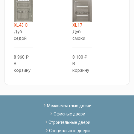
XL43 C
XL17
X
Дуб
Дуб
Д
седой
смоки
с
8 960 ₽
8 100 ₽
7
В
В
В
корзину
корзину
к
Межкомнатные двери
Офисные двери
Строительные двери
Специальные двери