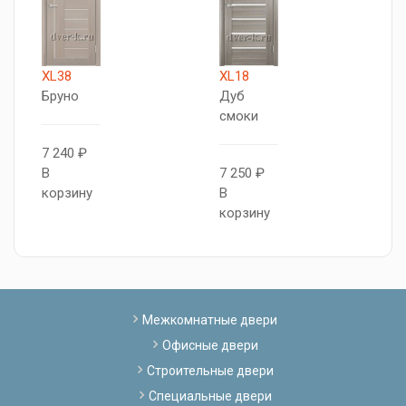
XL38
XL18
X
Бруно
Дуб
Д
смоки
с
7 240 ₽
В
7 250 ₽
7
корзину
В
В
корзину
к
Межкомнатные двери
Офисные двери
Строительные двери
Специальные двери