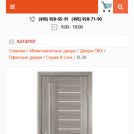
0
(495) 928-55-91
(495) 928-71-90
9:00 - 18:00
КАТАЛОГ
Главная
/
Межкомнатные двери
/
Двери ПВХ
/
Офисные двери
/
Серия X-Line
/ XL38