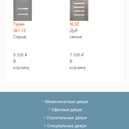
Турин
XL02
X
561.12
Дуб
Д
Серый
смоки
с
9 350 ₽
7 100 ₽
8
В
В
В
корзину
корзину
к
Межкомнатные двери
Офисные двери
Строительные двери
Специальные двери