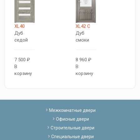
XL40
XL42 C
X
Дуб
Дуб
Б
седой
смоки
6
7 500 ₽
8 960 ₽
В
В
В
к
корзину
корзину
Межкомнатные двери
Офисные двери
Строительные двери
Специальные двери