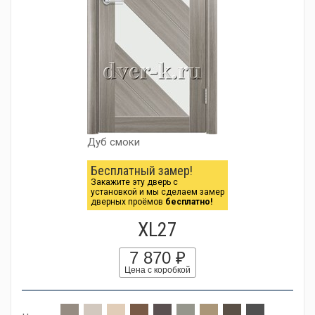
Дуб смоки
Бесплатный замер!
Закажите эту дверь с
установкой и мы сделаем замер
дверных проёмов
бесплатно!
XL27
7 870 ₽
Цена с коробкой