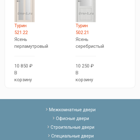
Турин
Турин
Т
521.22
502.21
5
Ясень
Ясень
Я
перламутровый
серебристый
с
10 850 ₽
10 250 ₽
1
В
В
В
корзину
корзину
к
Межкомнатные двери
Офисные двери
Строительные двери
Специальные двери