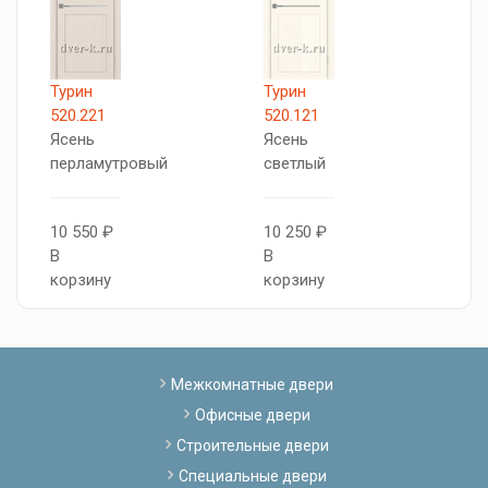
Турин
Турин
Г
520.221
520.121
C
Ясень
Ясень
P
перламутровый
светлый
8
10 550 ₽
10 250 ₽
В
В
В
к
корзину
корзину
Межкомнатные двери
Офисные двери
Строительные двери
Специальные двери