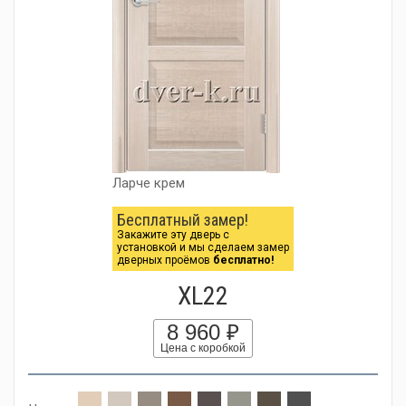
Ларче крем
Бесплатный замер!
Закажите эту дверь с
установкой и мы сделаем замер
дверных проёмов
бесплатно!
XL22
8 960 ₽
Цена с коробкой