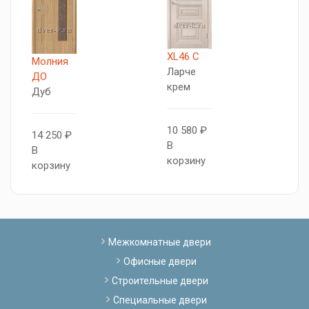
XL46 C
Т
Молния
Ларче
5
ДО
крем
Б
Дуб
10 580 ₽
1
14 250 ₽
В
В
В
корзину
к
корзину
Межкомнатные двери
Офисные двери
Строительные двери
Специальные двери