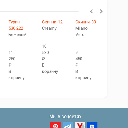
Турин
Скинни-12
Скинни-33
Tехно-2
530.222
Creamy
Milano
Ларче
Бежевый
Vero
крем
10
11
580
9
10
250
₽
450
500
₽
В
₽
₽
В
корзину
В
В
корзину
корзину
корзину
Мы в соцсетях