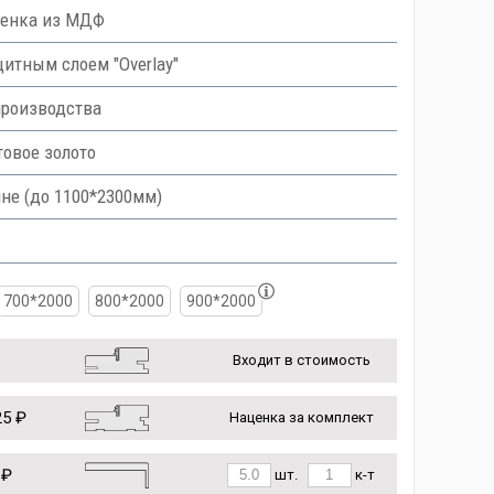
ленка из МДФ
тным слоем "Overlay"
производства
овое золото
не (до 1100*2300мм)
700*2000
800*2000
900*2000
Входит в стоимость
5 ₽
Наценка за комплект
 ₽
шт.
к-т