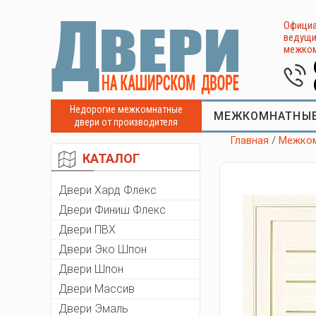
Официа
ведущи
межком
Недорогие межкомнатные
МЕЖКОМНАТНЫЕ
двери от производителя
Главная
/
Межком
КАТАЛОГ
Двери Хард Флекс
Двери Финиш Флекс
Двери ПВХ
Двери Эко Шпон
Двери Шпон
Двери Массив
Двери Эмаль