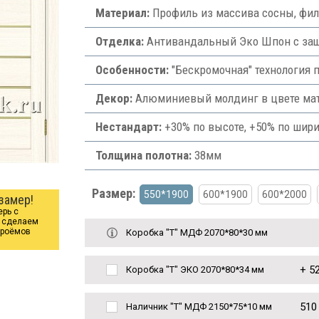
Материал:
Профиль из массива сосны, фи
Отделка:
Антивандальный Эко Шпон с защи
Особенности:
"Бескромочная" технология 
Декор:
Алюминиевый молдинг в цвете мат
Нестандарт:
+30% по высоте, +50% по шири
Толщина полотна:
38мм
Размер:
550*1900
600*1900
600*2000
замер!
ерь с
ы сделаем
проёмов
Коробка "Т" МДФ 2070*80*30 мм
+
52
Коробка "Т" ЭКО 2070*80*34 мм
510
Наличник "Т" МДФ 2150*75*10 мм