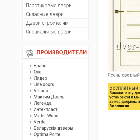
Пластиковые двери
Складные двери
Двери строителям
Специальные двери
ПРОИЗВОДИТЕЛИ
Браво
Ока
Ясень светлый
Лидер
Line doors
Бесплатный 
Vi Lario
Закажите эту дв
Мактим Дверь
установкой и м
замер дверных 
Легенда
бесплатно!
Интехпласт
Мister Wood
Verda
Беларускiя дзверы
Optima Porte