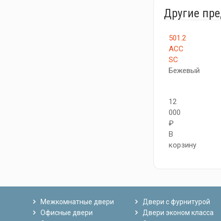
Другие пр
501.2
АСС
SC
Бежевый
12
000
₽
В
корзину
Межкомнатные двери
Двери с фурнитурой
Офисные двери
Двери эконом класса