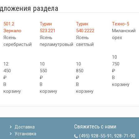
едложения раздела
501.2
Турин
Турин
Tехно-5
Зеркало
523.221
540.2222
Миланский
Ясень
Ясень
Ясень
орех
серебристый
перламутровый
светлый
10
12
10
10
750
450
550
850
₽
₽
₽
₽
В
В
В
В
корзину
корзину
корзину
корзину
Свяжитесь с нами
Доставка
Установка
(495) 928-55-91
;
928-71-90