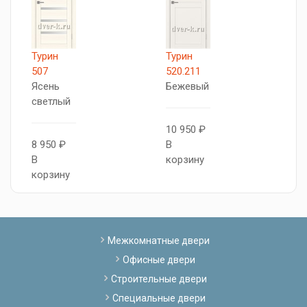
Турин
Турин
Т
507
520.211
5
Ясень
Бежевый
Я
светлый
п
10 950 ₽
8 950 ₽
В
8
В
корзину
В
корзину
к
Межкомнатные двери
Офисные двери
Строительные двери
Специальные двери