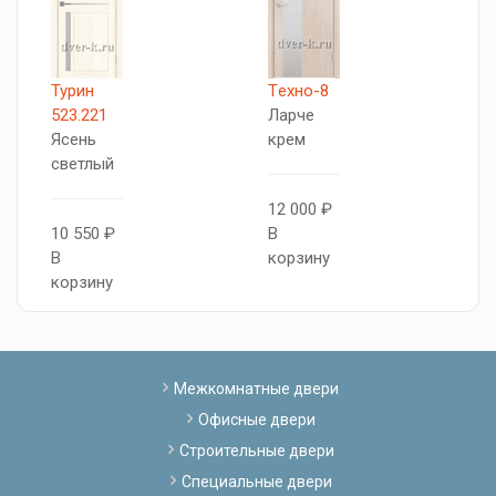
Турин
Tехно-8
5
523.221
Ларче
А
Ясень
крем
Я
светлый
с
12 000 ₽
10 550 ₽
В
1
В
корзину
В
корзину
к
Межкомнатные двери
Офисные двери
Строительные двери
Специальные двери