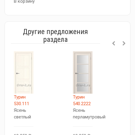
В корзину
Другие предложения
раздела
Турин
Турин
Т
530.111
540.2222
5
Ясень
Ясень
Я
светлый
перламутровый
с