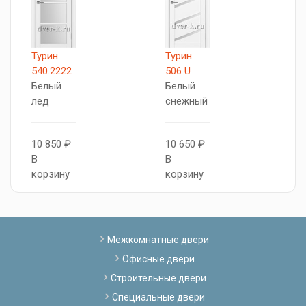
Турин
Турин
5
540.2222
506 U
А
Белый
Белый
Б
лед
снежный
с
10 850 ₽
10 650 ₽
1
В
В
В
корзину
корзину
к
Межкомнатные двери
Офисные двери
Строительные двери
Специальные двери