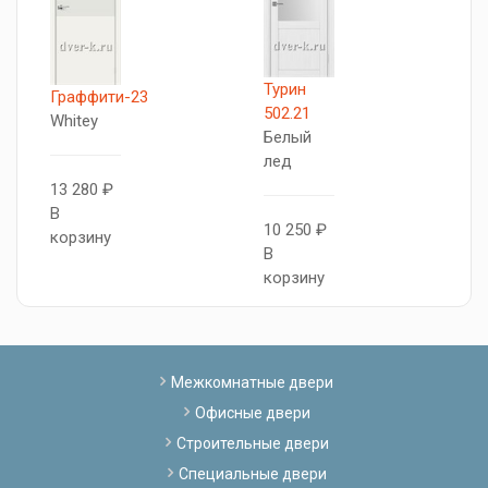
Турин
5
Граффити-23
502.21
А
Whitey
Белый
Б
лед
с
13 280 ₽
В
10 250 ₽
1
корзину
В
В
корзину
к
Межкомнатные двери
Офисные двери
Строительные двери
Специальные двери