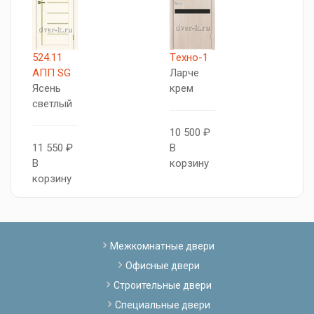
524.11
Tехно-1
А
АПП SG
Ларче
M
Ясень
крем
V
светлый
10 500 ₽
1
11 550 ₽
В
В
В
корзину
к
корзину
Межкомнатные двери
Офисные двери
Строительные двери
Специальные двери