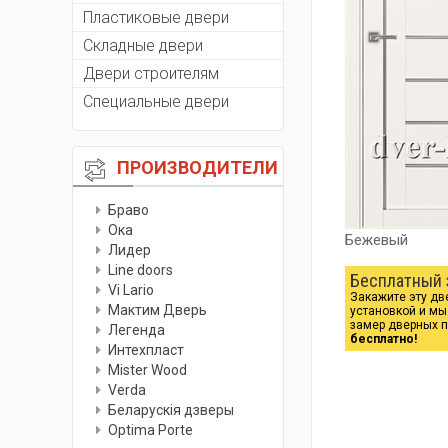
Пластиковые двери
Складные двери
Двери строителям
Специальные двери
ПРОИЗВОДИТЕЛИ
Браво
Ока
Бежевый
Лидер
Line doors
Бесплатный 
Vi Lario
Закажите эту дв
Мактим Дверь
установкой и м
замер дверных 
Легенда
бесплатно!
Интехпласт
Мister Wood
Verda
Беларускiя дзверы
Optima Porte