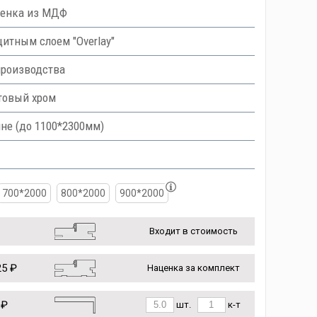
ленка из МДФ
тным слоем "Overlay"
производства
товый хром
не (до 1100*2300мм)
700*2000
800*2000
900*2000
Входит в стоимость
5 ₽
Наценка за комплект
 ₽
шт.
к-т