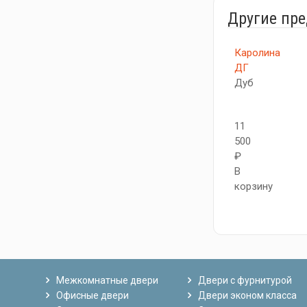
Другие пр
Каролина
ДГ
Дуб
11
500
₽
В
корзину
Межкомнатные двери
Двери с фурнитурой
Офисные двери
Двери эконом класса