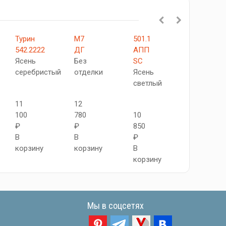
Турин
М7
501.1
Tехно-2
542.2222
ДГ
АПП
Милански
Ясень
Без
SC
орех
серебристый
отделки
Ясень
светлый
10
11
12
000
100
780
10
₽
₽
₽
850
В
В
В
₽
корзину
корзину
корзину
В
корзину
Мы в соцсетях