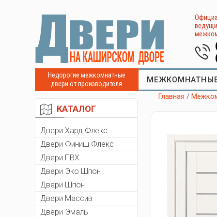
Официа
ведущи
межком
Недорогие межкомнатные
МЕЖКОМНАТНЫЕ
двери от производителя
Главная
/
Межком
КАТАЛОГ
Двери Хард Флекс
Двери Финиш Флекс
Двери ПВХ
Двери Эко Шпон
Двери Шпон
Двери Массив
Двери Эмаль