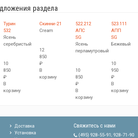
едложения раздела
Турин
Скинни-21
522.212
523.111
532
Cream
АПC
АПП
Ясень
SG
SG
серебристый
Ясень
Бежевый
12
перламутровый
850
10
₽
10
850
В
10
950
₽
корзину
850
₽
В
₽
В
корзину
В
корзину
корзину
Свяжитесь с нами
Доставка
Установка
(495) 928-55-91
;
928-71-90