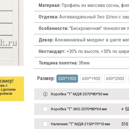
Материал:
Профиль из массива сосны, фи
Отделка:
Антивандальный Эко Шпон с защи
Особенности:
"Бескромочная" технология 
Декор:
Алюминиевый молдинг в цвете ма
Нестандарт:
+30% по высоте, +50% по шири
Толщина полотна:
38мм
Размер:
550*1900
600*1900
600*2000
замер!
ерь с
ы сделаем
проёмов
Коробка "Т" МДФ 2070*80*30 мм
+
52
Коробка "Т" ЭКО 2070*80*34 мм
510
Наличник "Т" МДФ 2150*75*10 мм