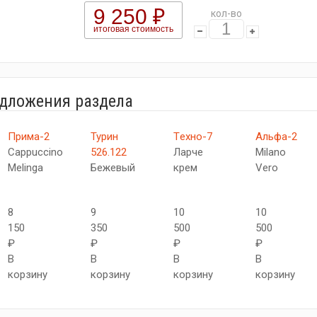
9 250 ₽
кол-во
итоговая стоимость
едложения раздела
Прима-2
Турин
Tехно-7
Альфа-2
Cappuccino
526.122
Ларче
Milano
Melinga
Бежевый
крем
Vero
8
9
10
10
150
350
500
500
₽
₽
₽
₽
В
В
В
В
корзину
корзину
корзину
корзину