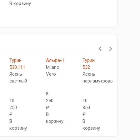
В корзину
Турин
Альфа-1
Турин
Турин
530.111
Milano
532
522.111
Ясень
Vero
Ясень
Бежевый
светлый
перламутровый
8
10
10
250
10
650
250
₽
850
₽
₽
В
₽
В
В
корзину
В
корзину
корзину
корзину