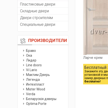
Пластиковые двери
Складные двери
Двери строителям
Специальные двери
ПРОИЗВОДИТЕЛИ
Браво
Ока
Ларче крем
Лидер
Line doors
Бесплатный 
Vi Lario
Закажите эту дв
Мактим Дверь
установкой и м
замер дверных 
Легенда
бесплатно!
Интехпласт
Мister Wood
Verda
Беларускiя дзверы
Optima Porte