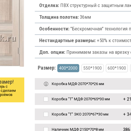
Отделка:
ПВХ структурный с защитным лак
Толщина полотна:
36мм
Особенности:
"Бескромочная" технология п
Нестандартные размеры:
+50% к стоимост
Доп. опции:
Принимаем заказы на врезку ф
Размер:
400*2000
550*1900
600*1900
замер!
Коробка МДФ 2070*70*26 мм
ерь с
ы сделаем
проёмов
+
21
Коробка "Т" МДФ 2070*65*30 мм
+
34
Коробка "Т" ЭКО 2070*67*30 мм
386
Наличник МДФ 2150*70*8 мм