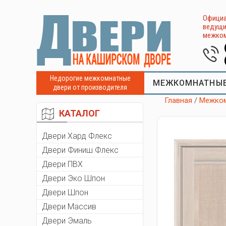
Официа
ведущи
межком
Недорогие межкомнатные
МЕЖКОМНАТНЫЕ
двери от производителя
Главная
/
Межком
КАТАЛОГ
Двери Хард Флекс
Двери Финиш Флекс
Двери ПВХ
Двери Эко Шпон
Двери Шпон
Двери Массив
Двери Эмаль