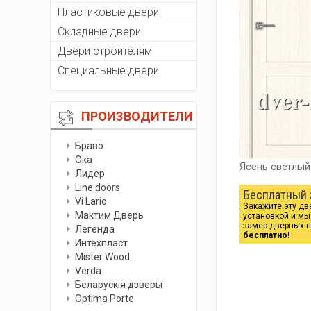
Пластиковые двери
Складные двери
Двери строителям
Специальные двери
ПРОИЗВОДИТЕЛИ
Браво
Ока
Ясень светлый
Лидер
Line doors
Бесплатный 
Vi Lario
Закажите эту дв
Мактим Дверь
установкой и м
замер дверных 
Легенда
бесплатно!
Интехпласт
Мister Wood
Verda
Беларускiя дзверы
Optima Porte