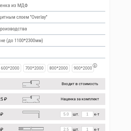
ленка из МДФ
тным слоем "Overlay"
производства
не (до 1100*2300мм)
600*2000
700*2000
800*2000
900*2000
Входит в стоимость
5 ₽
Наценка за комплект
 ₽
шт.
к-т
 ₽
шт.
к-т