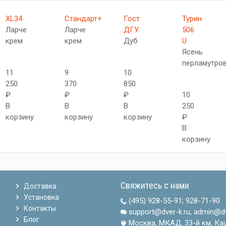
XL34
Стандарт+
Гост
Турин
Ларче
Ларче
ДГУ
506
крем
крем
Дуб
U
Ясень
перламутро
11
9
10
250
370
850
₽
₽
₽
10
В
В
В
250
корзину
корзину
корзину
₽
В
корзину
Свяжитесь с нами
Доставка
Установка
(495) 928-55-91
;
928-71-90
Контакты
support@dver-k.ru, admin@dv
Блог
Москва, МКАД, 33-й км, Ка