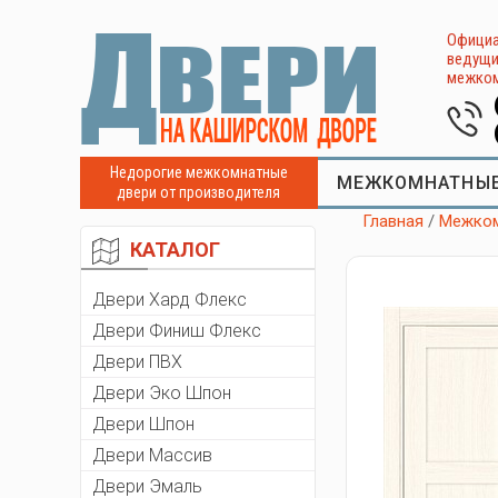
Официа
ведущи
межком
Недорогие межкомнатные
МЕЖКОМНАТНЫЕ
двери от производителя
Главная
/
Межком
КАТАЛОГ
Двери Хард Флекс
Двери Финиш Флекс
Двери ПВХ
Двери Эко Шпон
Двери Шпон
Двери Массив
Двери Эмаль