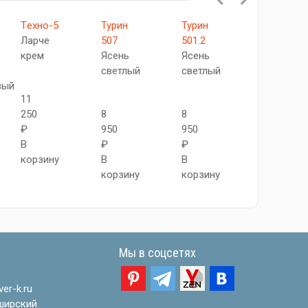
Tехно-5
Турин
Турин
Турин
Ларче
507
501.2
524.21
крем
Ясень
Ясень
Бежевый
светлый
светлый
вый
11
10
250
8
8
250
₽
950
950
₽
В
₽
₽
В
корзину
В
В
корзину
корзину
корзину
Мы в соцсетях
er-k.ru
ширский