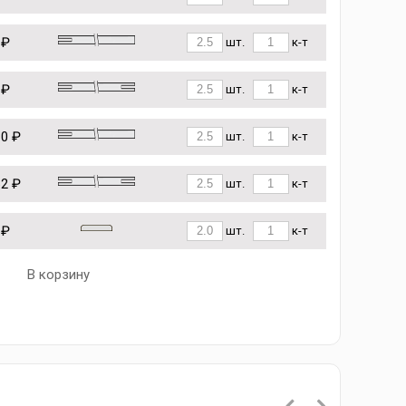
 ₽
шт.
к-т
 ₽
шт.
к-т
10 ₽
шт.
к-т
62 ₽
шт.
к-т
 ₽
шт.
к-т
В корзину