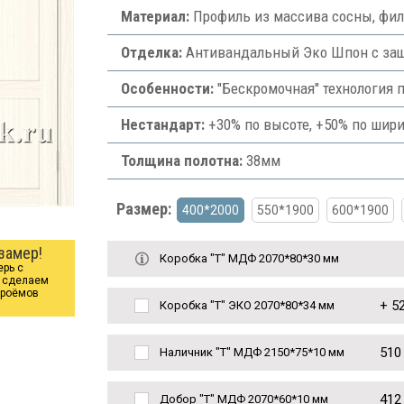
Материал:
Профиль из массива сосны, фи
Отделка:
Антивандальный Эко Шпон с защи
Особенности:
"Бескромочная" технология 
Нестандарт:
+30% по высоте, +50% по шири
Толщина полотна:
38мм
Размер:
400*2000
550*1900
600*1900
замер!
Коробка "Т" МДФ 2070*80*30 мм
ерь с
ы сделаем
проёмов
+
52
Коробка "Т" ЭКО 2070*80*34 мм
510
Наличник "Т" МДФ 2150*75*10 мм
412
Добор "Т" МДФ 2070*60*10 мм