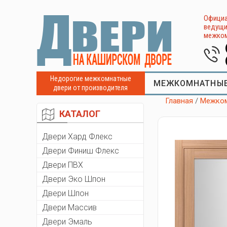
Официа
ведущи
межком
Недорогие межкомнатные
МЕЖКОМНАТНЫЕ
двери от производителя
Главная
/
Межком
КАТАЛОГ
Двери Хард Флекс
Двери Финиш Флекс
Двери ПВХ
Двери Эко Шпон
Двери Шпон
Двери Массив
Двери Эмаль