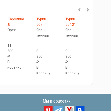
Каролина
Турин
Турин
Турин
ДГ
507
554.21
505
Орех
Ясень
Ясень
Ясень
тёмный
тёмный
тёмный
11
500
8
9
8
₽
950
850
950
В
₽
₽
₽
корзину
В
В
В
корзину
корзину
корзину
Мы в соцсетях