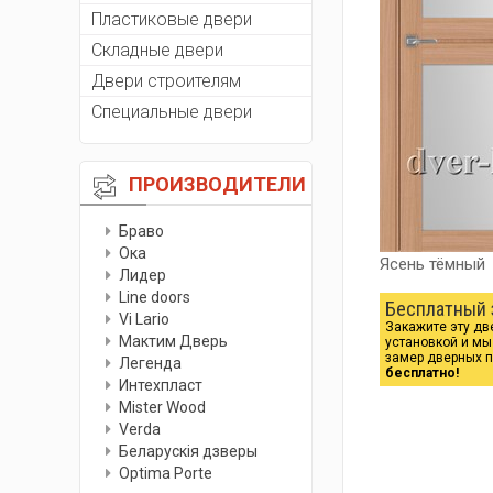
Пластиковые двери
Складные двери
Двери строителям
Специальные двери
ПРОИЗВОДИТЕЛИ
Браво
Ока
Ясень тёмный
Лидер
Line doors
Бесплатный 
Vi Lario
Закажите эту дв
Мактим Дверь
установкой и м
замер дверных 
Легенда
бесплатно!
Интехпласт
Мister Wood
Verda
Беларускiя дзверы
Optima Porte