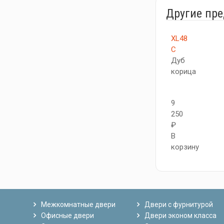
Другие пр
XL48
C
Дуб
корица
9
250
₽
В
корзину
Межкомнатные двери
Двери с фурнитурой
Офисные двери
Двери эконом класса