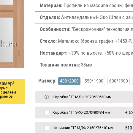
Материал:
Профиль из массива сосны, фи
Отделка:
Антивандальный Эко Шпон с защи
Особенности:
"Бескромочная" технология 
Стекло:
Мателюкс (бронза, графит +1450 ₽; 
Нестандарт:
+30% по высоте, +50% по шири
Толщина полотна:
38мм
Размер:
400*2000
550*1900
600*1900
замер!
ерь с
ы сделаем
проёмов
Коробка "Т" МДФ 2070*80*30 мм
+
52
Коробка "Т" ЭКО 2070*80*34 мм
510
Наличник "Т" МДФ 2150*75*10 мм