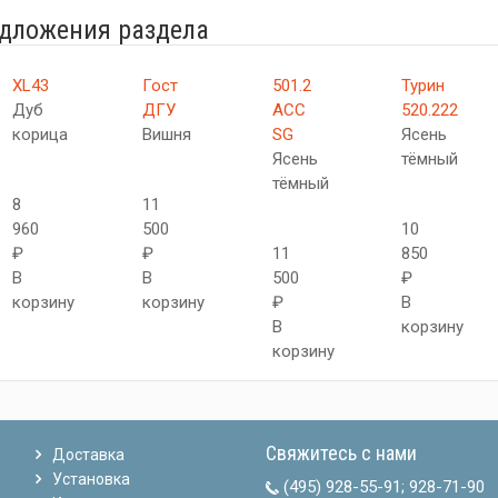
едложения раздела
XL43
Гост
501.2
Турин
Дуб
ДГУ
АСС
520.222
корица
Вишня
SG
Ясень
Ясень
тёмный
тёмный
8
11
960
500
10
₽
₽
11
850
В
В
500
₽
корзину
корзину
₽
В
В
корзину
корзину
Свяжитесь с нами
Доставка
Установка
(495) 928-55-91
;
928-71-90