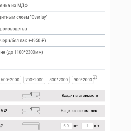
ленка из МДФ
тным слоем "Overlay"
производства
черн/бел лак +4950 ₽)
не (до 1100*2300мм)
600*2000
700*2000
800*2000
900*2000
Входит в стоимость
5 ₽
Наценка за комплект
 ₽
шт.
к-т