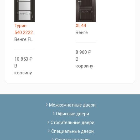
Турин
XL44
X
540.2222
Венге
В
Венге FL
8 960 ₽
1
10 850 ₽
В
В
В
корзину
к
корзину
Межкомнатные двери
Офисные двери
Строительные двери
Специальные двери
Складные двери