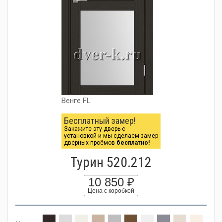
Венге FL
Бесплатный замер!
Закажите эту дверь с
установкой и мы сделаем замер
дверных проёмов
бесплатно!
Турин 520.212
10 850 ₽
Цена с коробкой