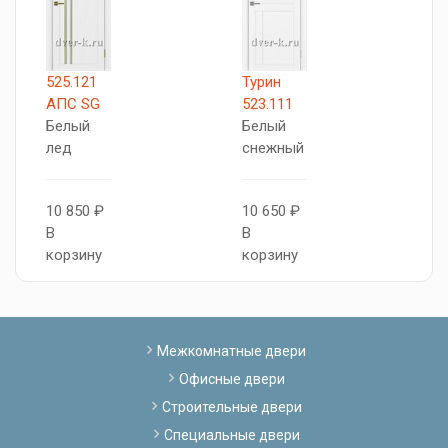
525.121
Турин
Т
АПС SG
523.111
5
Белый
Белый
Б
лед
снежный
с
10 850 ₽
10 650 ₽
1
В
В
В
корзину
корзину
к
Межкомнатные двери
Офисные двери
Строительные двери
Специальные двери