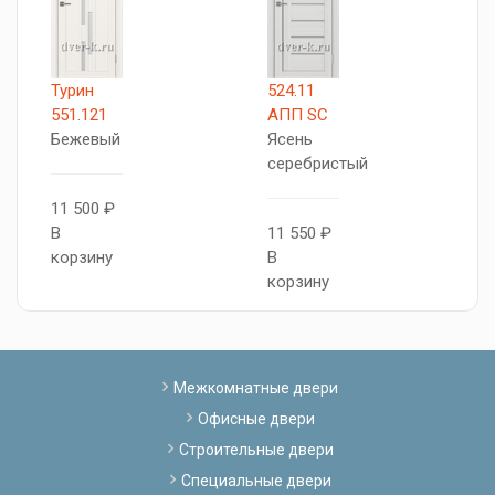
Турин
524.11
Н
551.121
АПП SC
N
Бежевый
Ясень
O
серебристый
11 500 ₽
9
В
11 550 ₽
В
корзину
В
к
корзину
Межкомнатные двери
Офисные двери
Строительные двери
Специальные двери