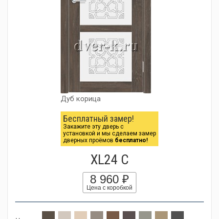
Дуб корица
Бесплатный замер!
Закажите эту дверь с
установкой и мы сделаем замер
дверных проёмов
бесплатно!
XL24 C
8 960 ₽
Цена с коробкой