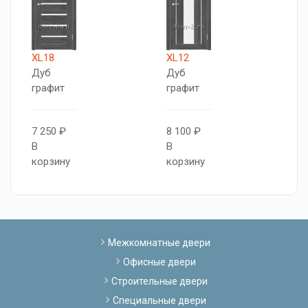
XL18
XL12
X
Дуб
Дуб
К
графит
графит
8
7 250 ₽
8 100 ₽
В
В
В
к
корзину
корзину
Межкомнатные двери
Офисные двери
Строительные двери
Специальные двери