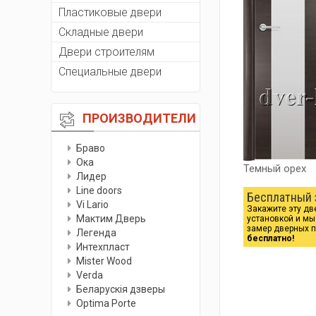
Пластиковые двери
Складные двери
Двери строителям
Специальные двери
ПРОИЗВОДИТЕЛИ
Браво
Ока
Темный орех
Лидер
Line doors
Бесплатный 
Vi Lario
Закажите эту дв
Мактим Дверь
установкой и м
замер дверных 
Легенда
бесплатно!
Интехпласт
Мister Wood
Verda
Беларускiя дзверы
Optima Porte