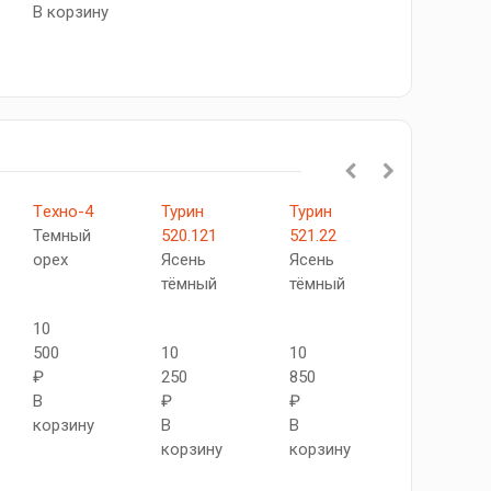
В корзину
Tехно-4
Турин
Турин
XL46
Темный
520.121
521.22
C
орех
Ясень
Ясень
Дуб
тёмный
тёмный
графит
10
500
10
10
10
₽
250
850
580
В
₽
₽
₽
корзину
В
В
В
корзину
корзину
корзину