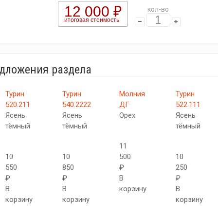
12 000 ₽
кол-во
итоговая стоимость
едложения раздела
Турин
Турин
Молния
Турин
520.211
540.2222
ДГ
522.111
Ясень
Ясень
Орех
Ясень
тёмный
тёмный
тёмный
11
10
10
500
10
550
850
₽
250
₽
₽
В
₽
В
В
корзину
В
корзину
корзину
корзину