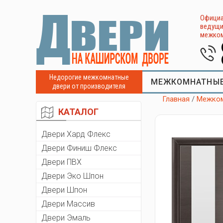
Официа
ведущи
межком
Недорогие межкомнатные
МЕЖКОМНАТНЫЕ
двери от производителя
Главная
/
Межком
КАТАЛОГ
Двери Хард Флекс
Двери Финиш Флекс
Двери ПВХ
Двери Эко Шпон
Двери Шпон
Двери Массив
Двери Эмаль