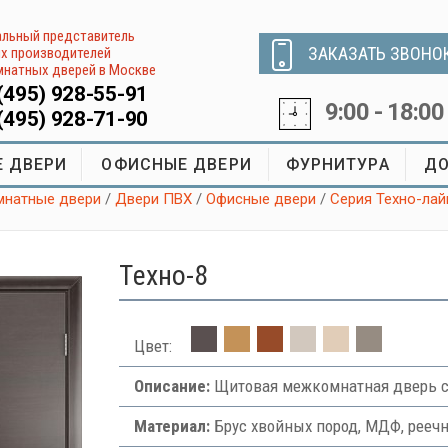
льный представитель
ЗАКАЗАТЬ ЗВОНО
х производителей
натных дверей в Москве
(495) 928-55-91
9:00 - 18:00
(495) 928-71-90
 ДВЕРИ
ОФИСНЫЕ ДВЕРИ
ФУРНИТУРА
ДО
натные двери
/
Двери ПВХ
/
Офисные двери
/
Серия Техно-лай
Tехно-8
Цвет:
Описание:
Щитовая межкомнатная дверь с
Материал:
Брус хвойных пород, МДФ, рееч