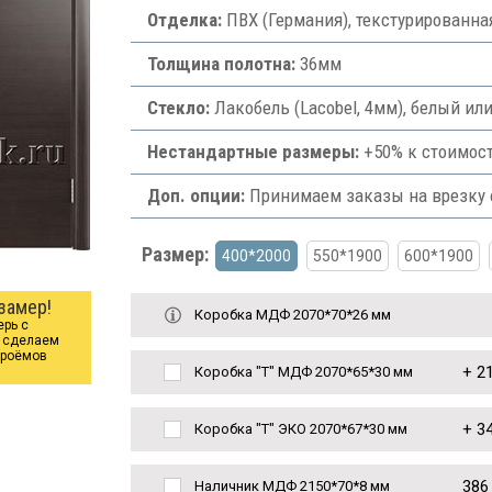
Отделка:
ПВХ (Германия), текстурированна
Толщина полотна:
36мм
Стекло:
Лакобель (Lacobel, 4мм), белый ил
Нестандартные размеры:
+50% к стоимост
Доп. опции:
Принимаем заказы на врезку ф
Размер:
400*2000
550*1900
600*1900
замер!
Коробка МДФ 2070*70*26 мм
ерь с
ы сделаем
проёмов
+
21
Коробка "Т" МДФ 2070*65*30 мм
+
34
Коробка "Т" ЭКО 2070*67*30 мм
386
Наличник МДФ 2150*70*8 мм