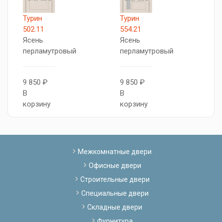
Турин
Турин
X
502.11
554.21
Л
Ясень
Ясень
к
перламутровый
перламутровый
9
9 850 ₽
9 850 ₽
В
В
В
к
корзину
корзину
Межкомнатные двери
Офисные двери
Строительные двери
Специальные двери
Складные двери
Фурнитура