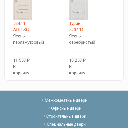
524.11
Турин
Т
АПП SG
520.111
5
Ясень
Ясень
Я
перламутровый
серебристый
п
11 550 ₽
10 250 ₽
8
В
В
В
корзину
корзину
к
Межкомнатные двери
Офисные двери
Строительные двери
Специальные двери