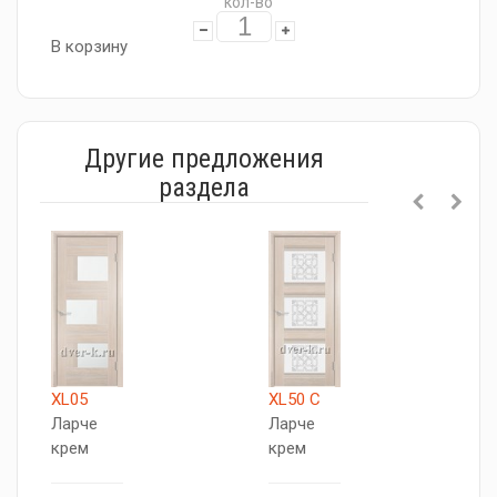
кол-во
В корзину
Другие предложения
раздела
XL05
XL50 C
Г
Ларче
Ларче
C
крем
крем
P