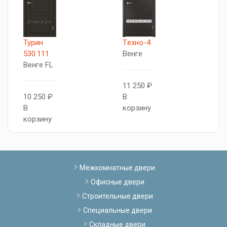
Турин
Tехно-4
Т
530.111
Венге
5
Венге FL
В
11 250 ₽
10 250 ₽
В
1
В
корзину
В
корзину
к
Межкомнатные двери
Офисные двери
Строительные двери
Специальные двери
Складные двери