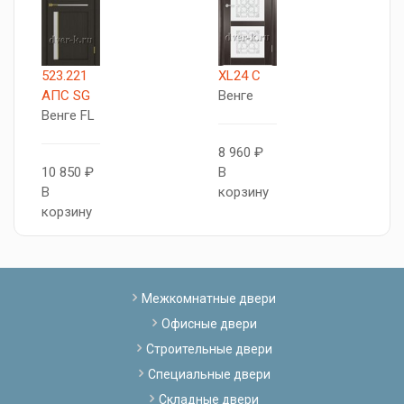
523.221
XL24 C
Т
АПC SG
Венге
5
Венге FL
В
8 960 ₽
10 850 ₽
В
1
В
корзину
В
корзину
к
Межкомнатные двери
Офисные двери
Строительные двери
Специальные двери
Складные двери