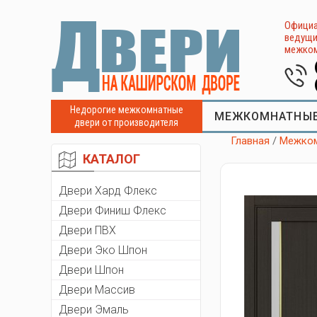
Официа
ведущи
межком
Недорогие межкомнатные
МЕЖКОМНАТНЫЕ
двери от производителя
Главная
/
Межком
КАТАЛОГ
Двери Хард Флекс
Двери Финиш Флекс
Двери ПВХ
Двери Эко Шпон
Двери Шпон
Двери Массив
Двери Эмаль