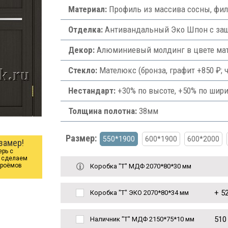
Материал:
Профиль из массива сосны, фи
Отделка:
Антивандальный Эко Шпон с защи
Декор:
Алюминиевый молдинг в цвете мат
Стекло:
Мателюкс (бронза, графит +850 ₽; ч
Нестандарт:
+30% по высоте, +50% по шири
Толщина полотна:
38мм
Размер:
550*1900
600*1900
600*2000
замер!
ерь с
ы сделаем
проёмов
Коробка "Т" МДФ 2070*80*30 мм
+
52
Коробка "Т" ЭКО 2070*80*34 мм
510
Наличник "Т" МДФ 2150*75*10 мм