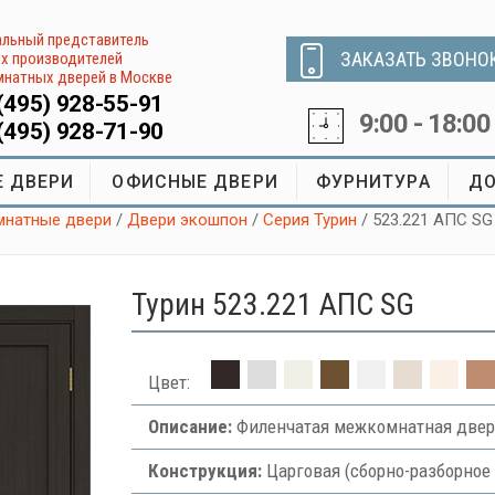
льный представитель
ЗАКАЗАТЬ ЗВОНО
х производителей
натных дверей в Москве
(495) 928-55-91
9:00 - 18:00
(495) 928-71-90
 ДВЕРИ
ОФИСНЫЕ ДВЕРИ
ФУРНИТУРА
ДО
натные двери
/
Двери экошпон
/
Серия Турин
/ 523.221 АПC SG
Турин 523.221 АПC SG
Цвет:
Описание:
Филенчатая межкомнатная двер
Конструкция:
Царговая (сборно-разборное 