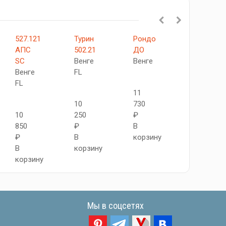
527.121
Турин
Рондо
523.111
АПС
502.21
ДО
АПП
SC
Венге
Венге
SC
Венге
FL
Венге
FL
FL
11
10
730
10
250
₽
10
850
₽
В
550
₽
В
корзину
₽
В
корзину
В
корзину
корзину
Мы в соцсетях