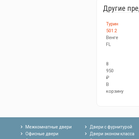
Другие пр
Турин
501.2
Венге
FL
8
950
₽
В
корзину
Межкомнатные двери
Двери с фурнитурой
Офисные двери
Двери эконом класса