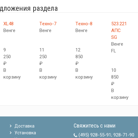
едложения раздела
XL48
Tехно-7
Tехно-8
523.221
Венге
Венге
Венге
АПC
SG
Венге
9
11
12
FL
250
250
850
₽
₽
₽
В
В
В
10
корзину
корзину
корзину
850
₽
В
корзину
Свяжитесь с нами
Доставка
Установка
(495) 928-55-91
;
928-71-90