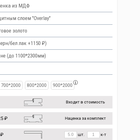
ленка из МДФ
тным слоем "Overlay"
овое золото
ерн/бел лак +1150 ₽)
не (до 1100*2300мм)
700*2000
800*2000
900*2000
Входит в стоимость
5 ₽
Наценка за комплект
 ₽
шт.
к-т