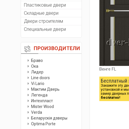
Пластиковые двери
Складные двери
Двери строителям
Специальные двери
ПРОИЗВОДИТЕЛИ
Браво
Ока
Венге FL
Лидер
Line doors
Бесплатный 
Vi Lario
Закажите эту дв
Мактим Дверь
установкой и м
замер дверных 
Легенда
бесплатно!
Интехпласт
Мister Wood
Verda
Беларускiя дзверы
Optima Porte