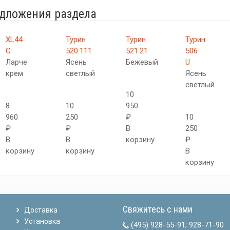
едложения раздела
XL44
Турин
Турин
Турин
C
520.111
521.21
506
Ларче
Ясень
Бежевый
U
крем
светлый
Ясень
светлый
10
8
10
950
960
250
₽
10
₽
₽
В
250
В
В
корзину
₽
корзину
корзину
В
корзину
Свяжитесь с нами
Доставка
Установка
(495) 928-55-91
;
928-71-90