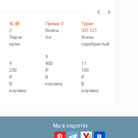
XL48
Прима-3
Турин
523.111
C
Riviera
551.121
АПП
Ларче
Ice
Ясень
SC
крем
серебристый
Бежевый
9
9
450
11
10
250
₽
100
950
₽
В
₽
₽
В
корзину
В
В
корзину
корзину
корзину
Мы в соцсетях