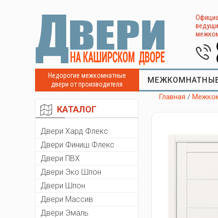
Официа
ведущи
межком
Недорогие межкомнатные
МЕЖКОМНАТНЫЕ
двери от производителя
Главная
/
Межком
КАТАЛОГ
Двери Хард Флекс
Двери Финиш Флекс
Двери ПВХ
Двери Эко Шпон
Двери Шпон
Двери Массив
Двери Эмаль