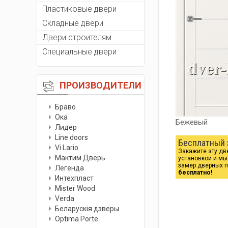
Пластиковые двери
Складные двери
Двери строителям
Специальные двери
ПРОИЗВОДИТЕЛИ
Браво
Ока
Бежевый
Лидер
Line doors
Бесплатный 
Vi Lario
Закажите эту дв
Мактим Дверь
установкой и м
замер дверных 
Легенда
бесплатно!
Интехпласт
Мister Wood
Verda
Беларускiя дзверы
Optima Porte