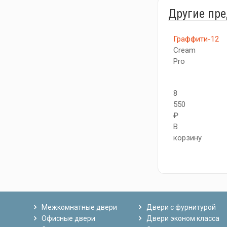
Другие пр
Граффити-12
Cream
Pro
8
550
₽
В
корзину
Межкомнатные двери
Двери с фурнитурой
Офисные двери
Двери эконом класса