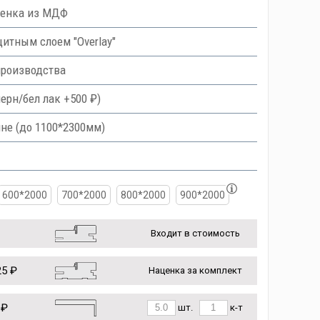
ленка из МДФ
тным слоем "Overlay"
производства
ерн/бел лак +500 ₽)
не (до 1100*2300мм)
600*2000
700*2000
800*2000
900*2000
Входит в стоимость
5 ₽
Наценка за комплект
 ₽
шт.
к-т