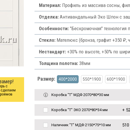
Материал:
Профиль из массива сосны, фи
Отделка:
Антивандальный Эко Шпон с защи
Особенности:
"Бескромочная" технология 
Стекло:
Мателюкс (бронза, графит +350 ₽; ч
Нестандарт:
+30% по высоте, +50% по шири
Толщина полотна:
38мм
Размер:
400*2000
550*1900
600*1900
замер!
ерь с
ы сделаем
проёмов
Коробка "Т" МДФ 2070*80*30 мм
+
52
Коробка "Т" ЭКО 2070*80*34 мм
510
Наличник "Т" МДФ 2150*75*10 мм