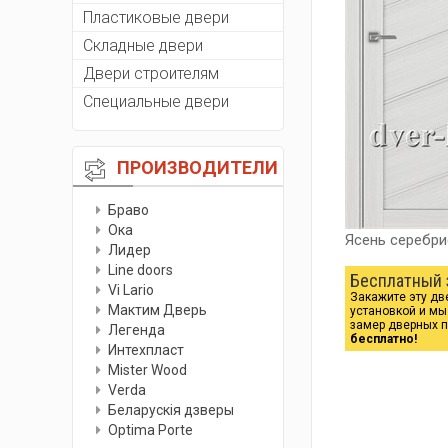
Пластиковые двери
Складные двери
Двери строителям
Специальные двери
ПРОИЗВОДИТЕЛИ
Браво
Ока
Ясень серебр
Лидер
Line doors
Бесплатный 
Vi Lario
Закажите эту дв
Мактим Дверь
установкой и м
замер дверных 
Легенда
бесплатно!
Интехпласт
Мister Wood
Verda
Беларускiя дзверы
Optima Porte