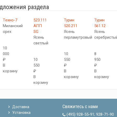
едложения раздела
Tехно-7
523.111
Турин
Турин
Миланский
АПП
520.211
561.12
орех
SG
Ясень
Ясень
Ясень
перламутровый
серебристы
светлый
10
000
10
8
₽
10
550
950
В
550
₽
₽
корзину
₽
В
В
В
корзину
корзину
корзину
Свяжитесь с нами
Доставка
Установка
(495) 928-55-91
;
928-71-90