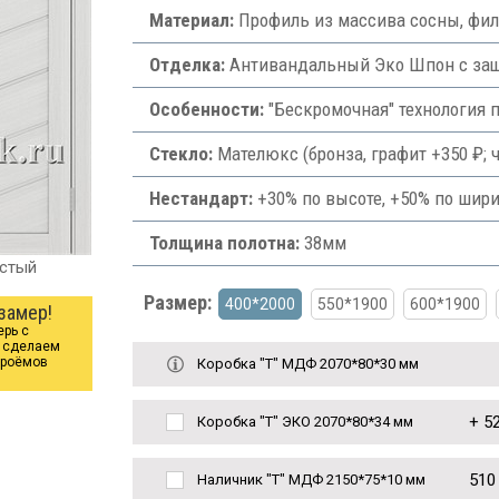
Материал:
Профиль из массива сосны, фи
Отделка:
Антивандальный Эко Шпон с защи
Особенности:
"Бескромочная" технология 
Стекло:
Мателюкс (бронза, графит +350 ₽; ч
Нестандарт:
+30% по высоте, +50% по шири
Толщина полотна:
38мм
истый
Размер:
400*2000
550*1900
600*1900
замер!
ерь с
ы сделаем
проёмов
Коробка "Т" МДФ 2070*80*30 мм
+
52
Коробка "Т" ЭКО 2070*80*34 мм
510
Наличник "Т" МДФ 2150*75*10 мм