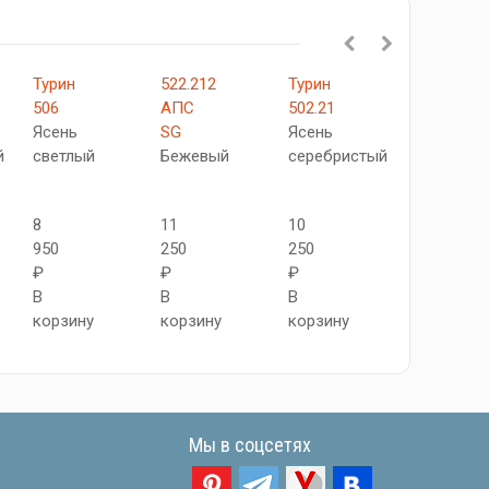
Турин
522.212
Турин
Турин
506
АПC
502.21
558.212
Ясень
SG
Ясень
Бежевый
й
светлый
Бежевый
серебристый
10
8
11
10
650
950
250
250
₽
₽
₽
₽
В
В
В
В
корзину
корзину
корзину
корзину
Мы в соцсетях