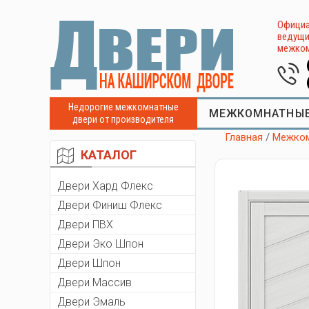
Официа
ведущи
межком
Недорогие межкомнатные
МЕЖКОМНАТНЫЕ
двери от производителя
Главная
/
Межком
КАТАЛОГ
Двери Хард Флекс
Двери Финиш Флекс
Двери ПВХ
Двери Эко Шпон
Двери Шпон
Двери Массив
Двери Эмаль