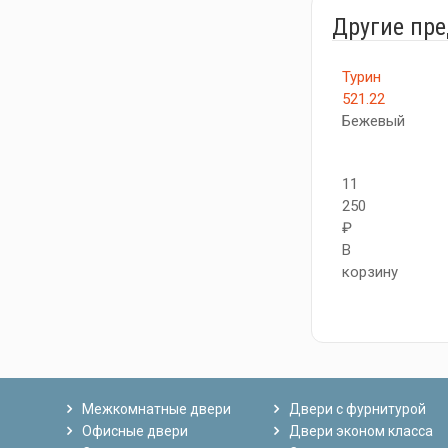
Другие пр
Турин
521.22
Бежевый
11
250
₽
В
корзину
Межкомнатные двери
Двери с фурнитурой
Офисные двери
Двери эконом класса