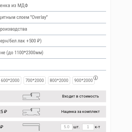
ленка из МДФ
тным слоем "Overlay"
производства
ерн/бел лак +500 ₽)
не (до 1100*2300мм)
600*2000
700*2000
800*2000
900*2000
Входит в стоимость
5 ₽
Наценка за комплект
 ₽
шт.
к-т