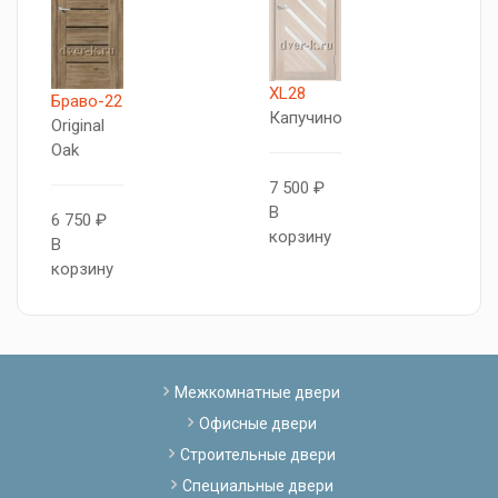
XL28
Т
Браво-22
Капучино
5
Original
Я
Oak
п
7 500 ₽
В
6 750 ₽
корзину
8
В
В
корзину
к
Межкомнатные двери
Офисные двери
Строительные двери
Специальные двери