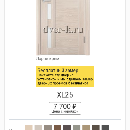
Ларче крем
Бесплатный замер!
Закажите эту дверь с
установкой и мы сделаем замер
дверных проёмов
бесплатно!
XL25
7 700 ₽
Цена с коробкой