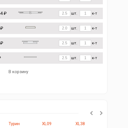
44 ₽
шт.
к-т
 ₽
шт.
к-т
 ₽
шт.
к-т
₽
шт.
к-т
В корзину
Турин
XL09
XL38
Прима-3