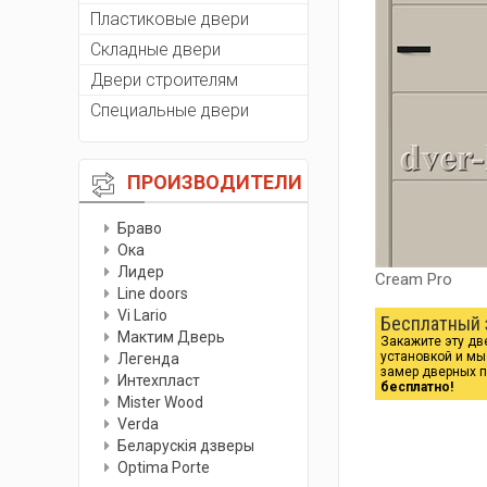
Пластиковые двери
Складные двери
Двери строителям
Специальные двери
ПРОИЗВОДИТЕЛИ
Браво
Ока
Лидер
Cream Pro
Line doors
Vi Lario
Бесплатный 
Мактим Дверь
Закажите эту дв
установкой и м
Легенда
замер дверных 
Интехпласт
бесплатно!
Мister Wood
Verda
Беларускiя дзверы
Optima Porte