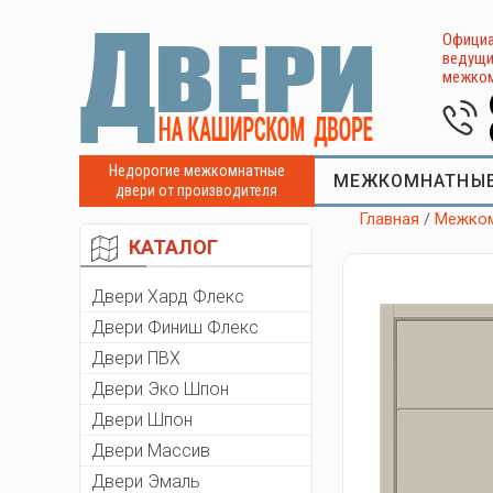
Официа
ведущи
межком
Недорогие межкомнатные
МЕЖКОМНАТНЫЕ
двери от производителя
Главная
/
Межком
КАТАЛОГ
Двери Хард Флекс
Двери Финиш Флекс
Двери ПВХ
Двери Эко Шпон
Двери Шпон
Двери Массив
Двери Эмаль