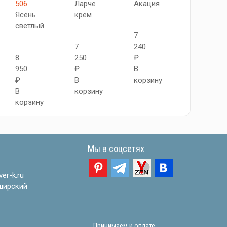
506
Ларче
Акация
Cappucci
Ясень
крем
Melinga
светлый
7
7
240
8
8
250
₽
700
950
₽
В
₽
₽
В
корзину
В
В
корзину
корзину
корзину
Мы в соцсетях
er-k.ru
ширский
Принимаем к оплате