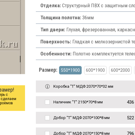
Отделка:
Структурный ПВХ с защитным сло
Толщина полотна:
36мм
Тип двери:
Глухая, фрезерованная, каркас
Поверхность:
Гладкая с мелкозернистой те
Особенности:
Полотно комплектуется теле
Размер:
550*1900
600*1900
600*2000
Коробка "Т" МДФ 2070*70*32 мм
замер!
ерь с
ы сделаем
436
Наличник "Т" 2150*70*8 мм
проёмов
522
Добор "Т" МДФ 2070*100*8 мм
796
Добор "Т" МДФ 2070*150*8 мм