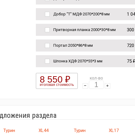
1 0
Добор "Т" МДФ 2070*200*8 мм
300
Притворная планка 2000*30*8 мм
720
Портал 2050*86*8 мм
75 
Шпонка ХДФ 2070*55*3 мм
8 550 ₽
кол-во
итоговая стоимость
едложения раздела
Турин
XL44
Турин
XL17