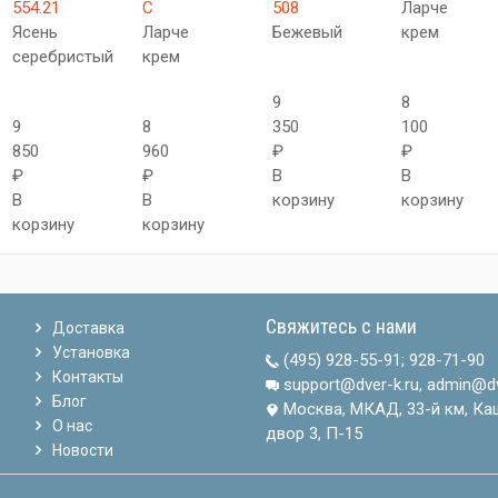
554.21
C
508
Ларче
Ясень
Ларче
Бежевый
крем
серебристый
крем
9
8
9
8
350
100
850
960
₽
₽
₽
₽
В
В
В
В
корзину
корзину
корзину
корзину
Свяжитесь с нами
Доставка
Установка
(495) 928-55-91
;
928-71-90
Контакты
support@dver-k.ru, admin@dv
Блог
Москва, МКАД, 33-й км, Ка
О нас
двор 3, П-15
Новости