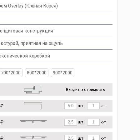
ем Overlay (Южная Корея)
но-щитовая конструкция
кстурой, приятная на ощупь
скопической коробкой
700*2000
800*2000
900*2000
Входит в стоимость
 ₽
шт.
к-т
 ₽
шт.
к-т
 ₽
шт.
к-т