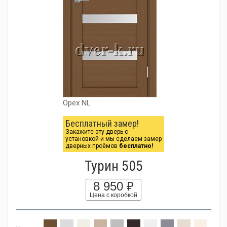
Орех NL
Бесплатный замер!
Закажите эту дверь с
установкой и мы сделаем замер
дверных проёмов
бесплатно!
Турин 505
8 950 ₽
Цена с коробкой