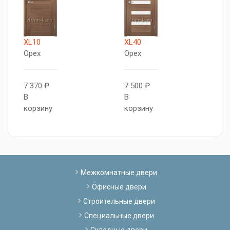
XL10
XL40
Т
Орех
Орех
5
О
7 370 ₽
7 500 ₽
В
В
1
корзину
корзину
В
к
Межкомнатные двери
Офисные двери
Строительные двери
Специальные двери
Складные двери