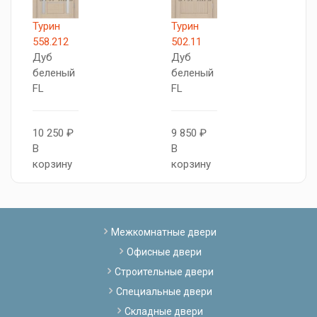
Турин
Турин
Т
558.212
502.11
5
Дуб
Дуб
Д
беленый
беленый
б
FL
FL
F
10 250 ₽
9 850 ₽
8
В
В
В
корзину
корзину
к
Межкомнатные двери
Офисные двери
Строительные двери
Специальные двери
Складные двери