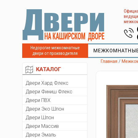
Официа
ведущи
межком
Недорогие межкомнатные
МЕЖКОМНАТНЫЕ
двери от производителя
Главная
/
Межком
КАТАЛОГ
Двери Хард Флекс
Двери Финиш Флекс
Двери ПВХ
Двери Эко Шпон
Двери Шпон
Двери Массив
Двери Эмаль