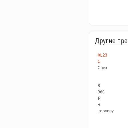
Другие пр
XL23
C
Орех
8
960
₽
В
корзину