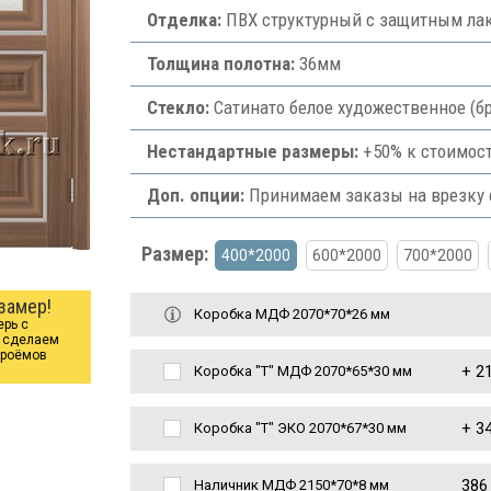
Отделка:
ПВХ структурный с защитным лак
Толщина полотна:
36мм
Стекло:
Сатинато белое художественное (бр
Нестандартные размеры:
+50% к стоимост
Доп. опции:
Принимаем заказы на врезку ф
Размер:
400*2000
600*2000
700*2000
замер!
Коробка МДФ 2070*70*26 мм
ерь с
ы сделаем
проёмов
+
21
Коробка "Т" МДФ 2070*65*30 мм
+
34
Коробка "Т" ЭКО 2070*67*30 мм
386
Наличник МДФ 2150*70*8 мм