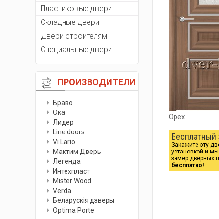
Пластиковые двери
Складные двери
Двери строителям
Специальные двери
ПРОИЗВОДИТЕЛИ
Браво
Ока
Орех
Лидер
Line doors
Бесплатный 
Vi Lario
Закажите эту дв
Мактим Дверь
установкой и м
замер дверных 
Легенда
бесплатно!
Интехпласт
Мister Wood
Verda
Беларускiя дзверы
Optima Porte