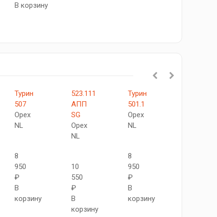
В корзину
Турин
523.111
Турин
XL26
507
АПП
501.1
Орех
Орех
SG
Орех
NL
Орех
NL
11
NL
200
8
8
₽
950
10
950
В
₽
550
₽
корзину
В
₽
В
корзину
В
корзину
корзину