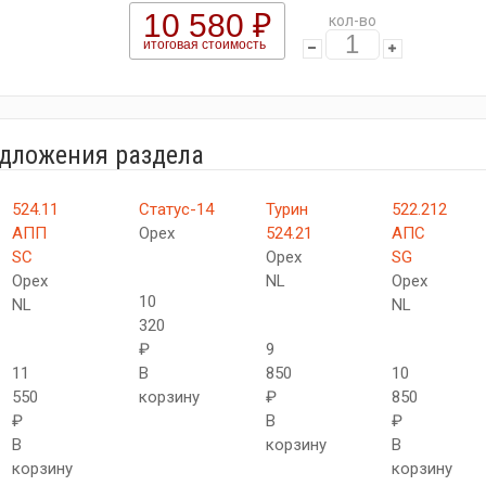
10 580 ₽
кол-во
итоговая стоимость
едложения раздела
524.11
Статус-14
Турин
522.212
АПП
Орех
524.21
АПС
SC
Орех
SG
Орех
NL
Орех
10
NL
NL
320
₽
9
11
В
850
10
550
корзину
₽
850
₽
В
₽
В
корзину
В
корзину
корзину