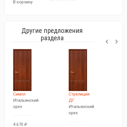
В корзину
Другие предложения
раздела
Симпл
Стрелиция
Т
Итальянский
ДГ
И
орех
Итальянский
о
орех
4 670 ₽
4