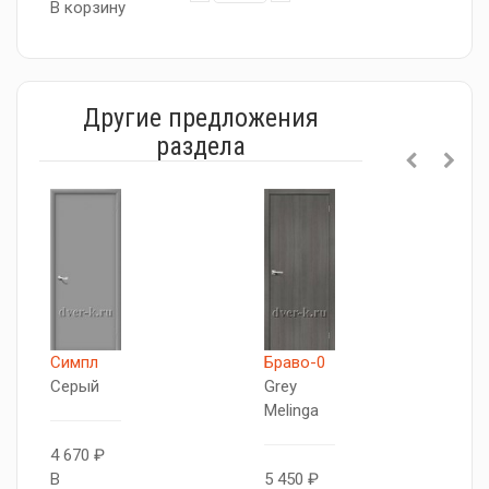
В корзину
Другие предложения
раздела
Симпл
Браво-0
Б
Серый
Grey
B
Melinga
B
4 670 ₽
В
5 450 ₽
4