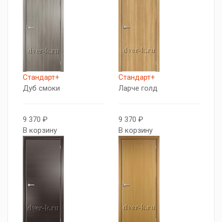
Стандарт+
Стандарт+
Дуб смоки
Ларче голд
9 370 ₽
9 370 ₽
В корзину
В корзину