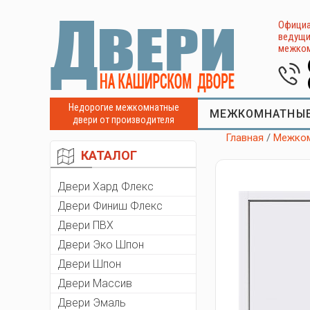
Официа
ведущи
межком
Недорогие межкомнатные
МЕЖКОМНАТНЫЕ
двери от производителя
Главная
/
Межком
КАТАЛОГ
Двери Хард Флекс
Двери Финиш Флекс
Двери ПВХ
Двери Эко Шпон
Двери Шпон
Двери Массив
Двери Эмаль