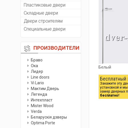
Пластиковые двери
Складные двери
Двери строителям
Специальные двери
ПРОИЗВОДИТЕЛИ
Браво
Ока
Белый
Лидер
Line doors
Бесплатный 
Vi Lario
Закажите эту дв
установкой и м
Мактим Дверь
замер дверных 
Легенда
бесплатно!
Интехпласт
Мister Wood
Verda
Беларускiя дзверы
Optima Porte