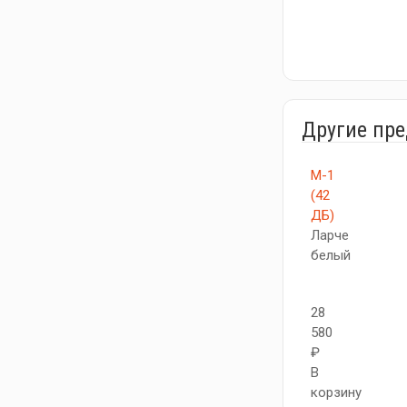
Другие пр
М-1
(42
ДБ)
Ларче
белый
28
580
₽
В
корзину