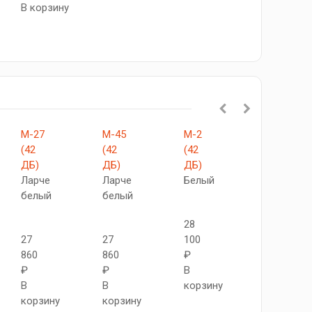
В корзину
М-27
М-45
М-2
V-
(42
(42
(42
X
ДБ)
ДБ)
ДБ)
Бьянко
Ларче
Ларче
Белый
белый
белый
25
28
670
27
27
100
₽
860
860
₽
В
₽
₽
В
корзину
В
В
корзину
корзину
корзину