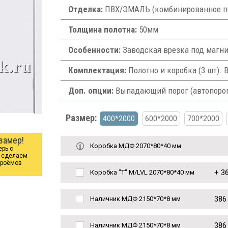
Отделка:
ПВХ/ЭМАЛЬ (комбинированное по
Толщина полотна:
50мм
Особенности:
Заводская врезка под магни
Комплектация:
Полотно и коробка (3 шт). 
Доп. опции:
Выпадающий порог (автопорог) 
Размер:
400*2000
600*2000
700*2000
замер!
Коробка МДФ 2070*80*40 мм
ерь с
ы сделаем
проёмов
+
36
Коробка "Т" M/LVL 2070*80*40 мм
386
Наличник МДФ 2150*70*8 мм
386
Наличник МДФ 2150*70*8 мм