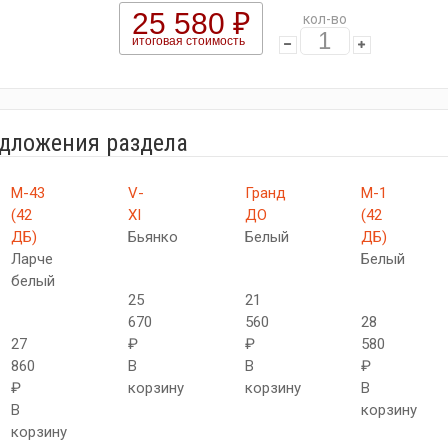
25 580 ₽
кол-во
итоговая стоимость
едложения раздела
М-43
V-
Гранд
М-1
(42
XI
ДО
(42
ДБ)
Бьянко
Белый
ДБ)
Ларче
Белый
белый
25
21
670
560
28
27
₽
₽
580
860
В
В
₽
₽
корзину
корзину
В
В
корзину
корзину